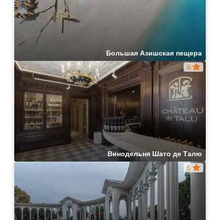
Большая Азишская пещера
6
Винодельня Шато де Талю
6