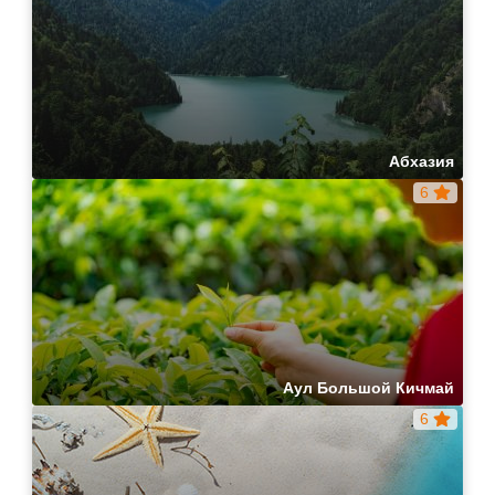
Абхазия
6
Аул Большой Кичмай
6