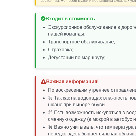
состоянии. Но порой музеи и поставщики смежных усл
Входит в стоимость
Экскурсионное обслуживание в дороге 
нашей команды;
Транспортное обслуживание;
Страховка;
Дегустации по маршруту;
Важная информация!
По воскресеньям утреннее отправлени
⌘ Так как на водопадах влажность пов
нюанс при выборе обуви.
⌘ Есть возможность искупаться в вод
сменную одежду (в мокрой в автобус не
⌘ Важно учитывать, что температура в
нередко здесь бывает сильная облачн