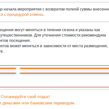
о начала мероприятия с возвратом полной суммы внесенн
ся с процедурой отмены.
щения могут меняться в течении сезона и указаны как
утешественников. Для уточнения стоимости рекомендуем
АВТО-ПЕШЕХОДНАЯ
ектов посещения.
Вечерний Сочи: Морпорт, Ривьера,
АВТО-ПЕШЕХОДНАЯ
ктов может меняться в зависимости от места размещения,
и
порт,
Олимпийский парк + фонтаны.
Мамедово ущелье, водопад Борода Мамед
в.
Каменный каньон.
2 000 ₽
15ч.
10
1 300 ₽
+ билеты 500 ₽
11ч.
4
+ билеты 300 ₽
 Спланируйте свой отдых!
и деньгами или банковским переводом.