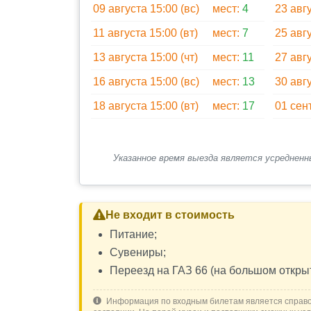
- возможность купить сувениры, понравив
09 августа 15:00 (вс)
мест:
4
23 авгу
◈ Возвращение в Лазаревское;
11 августа 15:00 (вт)
мест:
7
25 авгу
Высадка производится на тех же остановк
13 августа 15:00 (чт)
мест:
11
27 авгу
16 августа 15:00 (вс)
мест:
13
30 авгу
18 августа 15:00 (вт)
мест:
17
01 сен
Указанное время выезда является усреднен
Не входит в стоимость
Питание;
Сувениры;
Переезд на ГАЗ 66 (на большом открыт
Информация по входным билетам является справ