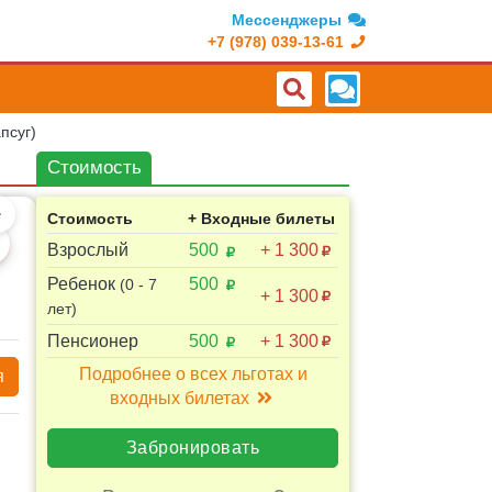
Мессенджеры
+7 (978) 039-13-61
псуг)
Стоимость
Стоимость
+ Входные билеты
Взрослый
500
+ 1 300
Ребенок
500
(0 - 7
+ 1 300
лет)
Пенсионер
500
+ 1 300
Подробнее о всех льготах и
я
входных билетах
Забронировать