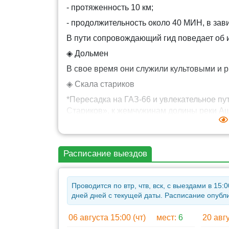
- протяженность 10 км;
- продолжительность около 40 МИН, в зав
В пути сопровождающий гид поведает об 
◈ Дольмен
В свое время они служили культовыми и 
◈ Скала стариков
*Пересадка на ГАЗ-66 и увлекательное пу
Стариков», к жемчужинам долины реки Аш
«Шапсуг».
◈ Живописные места Кавказа
Традиционные кавказские растения и куст
Расписание выездов
◈ Природная красота долины , реки Аше
◈ А так же:
Проводится по втр, чтв, вск, с выездами в 1
дней дней с текущей даты. Расписание опубли
- ужин в кафе с блюдами адыгейской кухни
- дегустация домашнего вина, горного ме
06 августа 15:00 (чт)
мест:
6
20 авгу