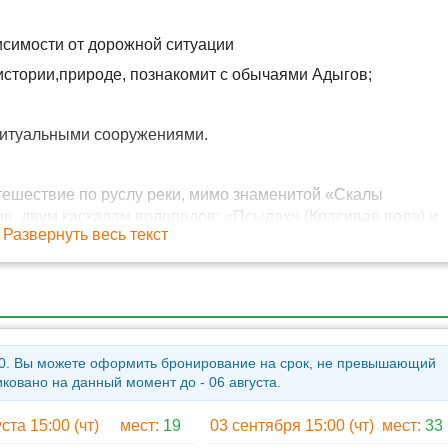
исимости от дорожной ситуации
истории,природе, познакомит с обычаями Адыгов;
ритуальными сооружениями.
тешествие по руслу реки, мимо знаменитой «Скалы
е, двум каскадам водопадов: «Псыдах» (Красивая вода) и
Развернуть весь текст
арники, которые не встречаются в других регионах России.
5:00. Вы можете оформить бронирование на срок, не превышающий
ковано на данный момент до - 06 августа.
,
да и сыра местного производства,
ста 15:00 (чт)
мест:
19
03 сентября 15:00 (чт)
мест:
33