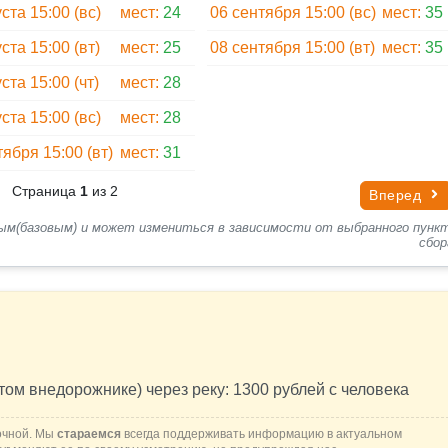
шиеся напитки и продукты.
ста 15:00 (вс)
мест:
24
06 сентября 15:00 (вс)
мест:
35
ста 15:00 (вт)
мест:
25
08 сентября 15:00 (вт)
мест:
35
ах, на которых осуществлялась посадка.
ста 15:00 (чт)
мест:
28
ста 15:00 (вс)
мест:
28
тября 15:00 (вт)
мест:
31
Страница
1
из 2
Вперед
ным(базовым) и может измениться в зависимости от выбранного пунк
сбор
ом внедорожнике) через реку: 1300 рублей c человека
очной. Мы
стараемся
всегда поддерживать информацию в актуальном