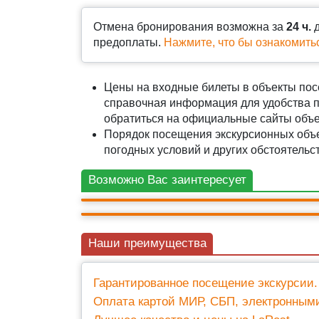
Отмена бронирования возможна за
24 ч.
д
предоплаты.
Нажмите, что бы ознакомить
Цены на входные билеты в объекты посе
справочная информация для удобства п
обратиться на официальные сайты объ
АВТО-ПЕШЕХОДНАЯ
АВТО-ПЕШЕХОДНАЯ
Порядок посещения экскурсионных объе
Два парка: Краснодар, парк Галицкого 
Знакомьтесь - Сочи: дача Сталина, Мор
погодных условий и других обстоятельст
Горячий ключ
Ривьера.
2 000 ₽
Возможно Вас заинтересует
3 500 ₽
+ билеты 500 ₽
Наши преимущества
Гарантированное посещение экскурсии.
Оплата картой МИР, СБП, электронным