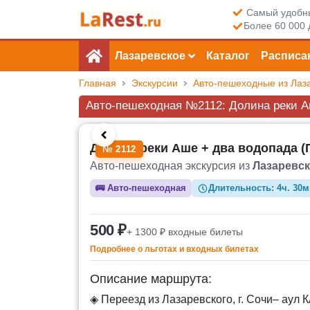
Самый удобны
Более 60 000 
Лазаревское
Каталог
Расписа
Главная
Экскурсии
Авто-пешеходные из Лаз
Авто-пешеходная №2112: Долина реки А
Долина реки Аше + два водопада (
№ 2112
Авто-пешеходная экскурсия из
Лазаревск
🚌
Авто-пешеходная
Длительность:
4ч. 30м
500 ₽
+ 1300 ₽ входные билеты
Подробнее о льготах и входных билетах
Описание маршрута:
◈ Переезд из Лазаревского, г. Сочи– аул