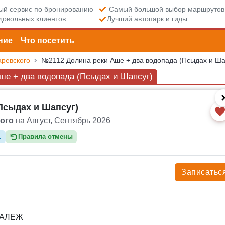
й сервис по бронированию
Самый большой выбор маршрутов
довольных клиентов
Лучший автопарк и гиды
ние
Что посетить
аревского
№2112 Долина реки Аше + два водопада (Псыдах и Ша
ше + два водопада (Псыдах и Шапсуг)
Псыдах и Шапсуг)
ого
на Август, Сентябрь 2026
.
Правила отмены
Записатьс
 КАЛЕЖ