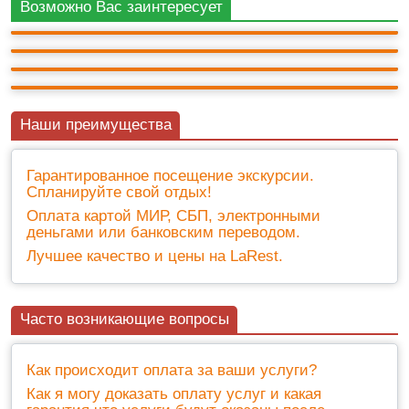
16ч.
Возможно Вас заинтересует
+ билеты 2 950 ₽
Утро в горах Красной поляны
12ч.
2 000 ₽
2 500 ₽
10ч.
2 000 ₽
+ билеты 500 ₽
14ч.
+ билеты 2 950 ₽
Наши преимущества
Гарантированное посещение экскурсии.
Спланируйте свой отдых!
Оплата картой МИР, СБП, электронными
деньгами или банковским переводом.
Лучшее качество и цены на LaRest.
Часто возникающие вопросы
Как происходит оплата за ваши услуги?
Как я могу доказать оплату услуг и какая