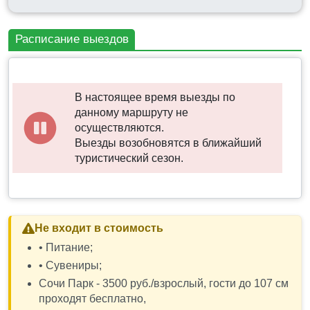
города курорта.;
◈ Тематический парк развлечений «Сочи Парк».
Расписание выездов
Сделайте шаг навстречу сказке. Что вы видите?
Величественные крепости могучих богатырей или
пестрые фасады избушек, словно сошедших с
ярмарочных открыток? Таинственный лес, полный
В настоящее время выезды по
диковинных существ, или оазис тишины и
данному маршруту не
спокойствия в центре шумного мегаполиса? А
осуществляются.
может быть, перед вашими глазами – космическая
Выезды возобновятся в ближайший
одиссея и чудо научно-технического прогресса? У
туристический сезон.
всех нас – своя сказка, но только в «Сочи Парке»
каждая из них становится реальностью.
◈ Олимпийский парк.
Не входит в стоимость
Прогулка по Олимпийскому парку даст возможность
увидеть то, как сейчас используются дворцы в
• Питание;
которых соревновались лучшие спортсмены мира
• Сувениры;
по фигурному катанию и шортреку, по хоккею и
Сочи Парк - 3500 руб./взрослый, гости до 107 см
керлингу, по скоростному бегу на коньках.
проходят бесплатно,
Современным центром притяжения гостей курорта