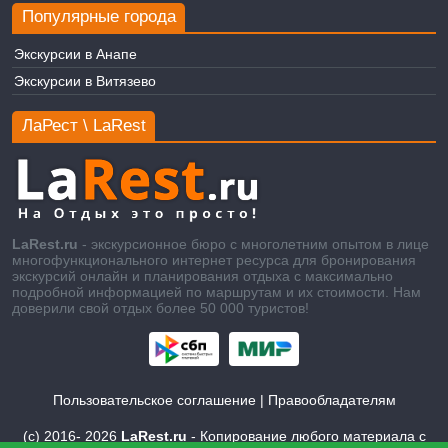
Популярные города
Экскурсии в Анапе
Экскурсии в Витязево
ЛаРест \ LaRest
LaRest.ru
- экскурсионное бюро с многолетним опытом в лице
многофункционального интернет ресурса для бронирования
экскурсий онлайн и планирования отдыха с максимально
подробной информацией по маршрутам и их стоимости. Нам
доверили свой отдых более 50 000 туристов!
Пользовательское соглашение
|
Правообладателям
(c) 2016-
2026
LaRest.ru
- Копирование любого материала с