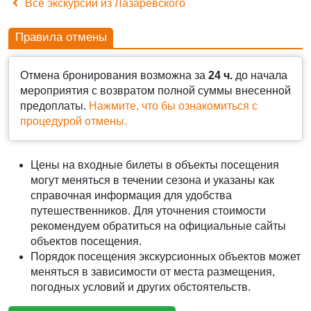
Все экскурсии из Лазаревского
Правила отмены
Отмена бронирования возможна за
24 ч.
до начала
мероприятия с возвратом полной суммы внесенной
предоплаты.
Нажмите, что бы ознакомиться с
процедурой отмены.
Цены на входные билеты в объекты посещения
могут меняться в течении сезона и указаны как
справочная информация для удобства
путешественников. Для уточнения стоимости
рекомендуем обратиться на официальные сайты
объектов посещения.
АВТО-ПЕШЕХОДНАЯ
Порядок посещения экскурсионных объектов может
Сочи: Красная поляна, Роза Хутор и
меняться в зависимости от места размещения,
АВТО-ПЕШЕХОДНАЯ
Олимпийский парк.
АВТО-ПЕШЕХОДНАЯ
погодных условий и других обстоятельств.
Сочи: Красная Поляна, Олимпийский парк,
Вечерний Сочи: Морпорт, Ривьера,
2 000 ₽
фонтаны и морская прогулка.
Олимпийский парк + фонтаны.
АВТО-ПЕШЕХОДНАЯ