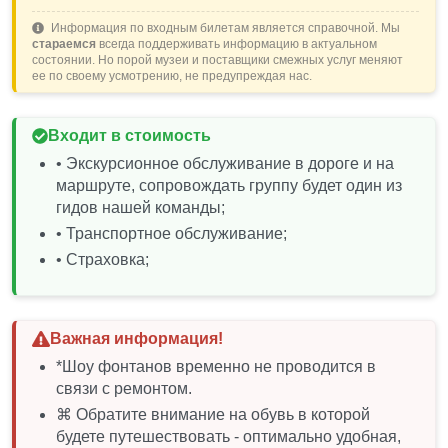
является светомузыкальное шоу «Олимпийского
Информация по входным билетам является справочной. Мы
фонтана» каждый день недели новая программа*.
стараемся
всегда поддерживать информацию в актуальном
состоянии. Но порой музеи и поставщики смежных услуг меняют
◈ Возвращение в Лазаревское;
ее по своему усмотрению, не предупреждая нас.
Высадка производится на тех же остановках, на
которых осуществлялась посадка.
Входит в стоимость
• Экскурсионное обслуживание в дороге и на
маршруте, сопровождать группу будет один из
гидов нашей команды;
• Транспортное обслуживание;
• Страховка;
Важная информация!
*Шоу фонтанов временно не проводится в
связи с ремонтом.
⌘ Обратите внимание на обувь в которой
будете путешествовать - оптимально удобная,