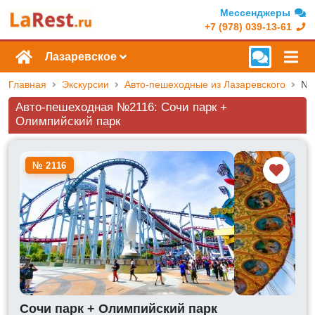
Мессенджеры
+7 (978) 039-13-61
Лазаревское
Главная
Экскурсии
Авто-пешеходные из Лазаревского
Авто-пешеходная №2116: Сочи парк +
Олимпийский парк
№ 2116
Сочи парк + Олимпийский парк