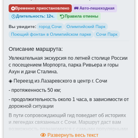
Временно приостановлено
🚌
Авто-пешеходная
Длительность:
12ч.
Правила отмены
Вы увидите:
город Сочи
Олимпийский Парк
Поющий фонтан в Олимпийском парке
Сочи Парк
Описание маршрута:
Увлекательная экскурсия по летней столице России
с посещением Морпорта, парка Ривьера и горы
Ахун и дачи Сталина.
◈ Переезд из Лазаревского в центр г. Сочи
- протяженность 50 км;
- продолжительность около 1 часа, в зависимости от
дорожной ситуации
В пути сопровождающий гид поведает об историях
и легендах связанных с Сочи. Маршрут даст вам
возможность познакомится с самыми популярными
Развернуть весь текст
как для гостей, так и для местных жителей местами